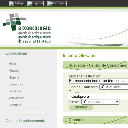
Eixoecologia
Inicio
» Glosario
Misión
Buscador - Centro de Conocimie
Modelo
Buscar en este sitio:
Historia
Estructura
Tipo de Contenido:
Servicios
Temas:
Actividades
Fuente:
Contacto
Glosario
Centro de coñecemento