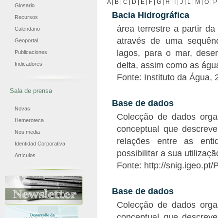
A
|
B
|
C
|
D
|
E
|
F
|
G
|
H
|
I
|
J
|
L
|
M
|
O
|
P
Glosario
Bacia Hidrográfica
Recursos
área terrestre a partir d
Calendario
através de uma sequênci
Geoportal
lagos, para o mar, dese
Publicaciones
delta, assim como as águ
Indicadores
Fonte: Instituto da Água, 
Sala de prensa
Base de dados
Novas
Colecção de dados orga
Hemeroteca
conceptual que descreve
Nos media
relações entre as ent
Identidad Corporativa
possibilitar a sua utilizaç
Artículos
Fonte: http://snig.igeo.pt
Base de dados
Colecção de dados orga
conceptual que descreve