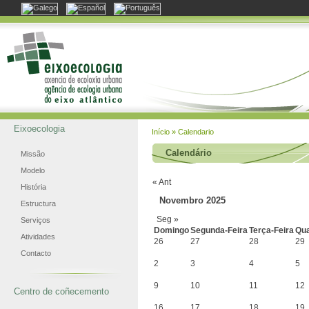
Eixoecologia
Início
» Calendario
Calendário
Missão
Modelo
« Ant
História
Novembro 2025
Estructura
Seg »
Serviços
Domingo
Segunda-Feira
Terça-Feira
Qua
Atividades
26
27
28
29
Contacto
2
3
4
5
9
10
11
12
Centro de coñecemento
16
17
18
19