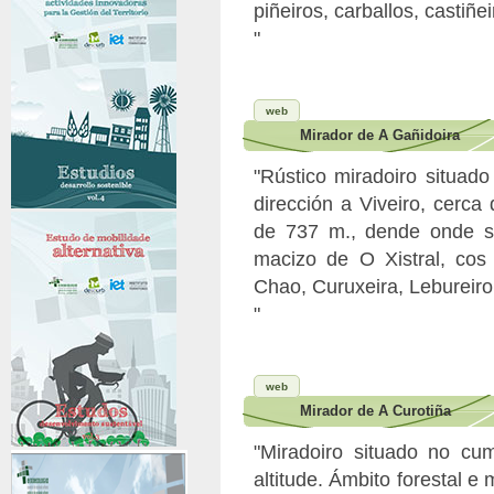
piñeiros, carballos, castiñe
"
web
Mirador de A Gañidoira
"Rústico miradoiro situad
dirección a Viveiro, cerca
de 737 m., dende onde se
macizo de O Xistral, co
Chao, Curuxeira, Lebureir
"
web
Mirador de A Curotiña
"Miradoiro situado no c
altitude. Ámbito forestal e