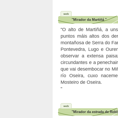
web
"Mirador da Martiñá "
"O alto de Martiñá, a uns
puntos máis altos dos de
montañosa de Serra do Far
Pontevedra, Lugo e Ouren
observar a extensa pais
circundantes e a penechair
que vai desembocar no Miñ
río Oseira, cuxo naceme
Mosteiro de Oseira.
"
web
"Mirador da estrada de Robl