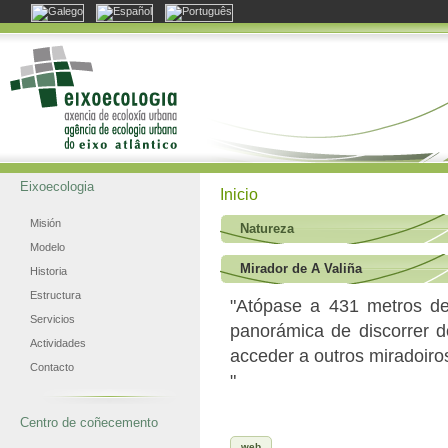
Eixoecologia
Inicio
Misión
Natureza
Modelo
Mirador de A Valiña
Historia
Estructura
"Atópase a 431 metros de 
Servicios
panorámica de discorrer 
Actividades
acceder a outros miradoir
Contacto
"
Centro de coñecemento
web