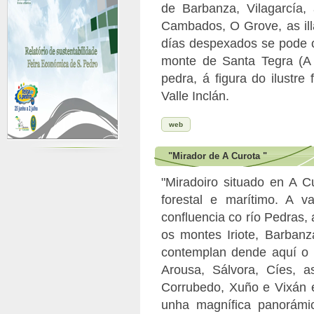
de Barbanza, Vilagarcía, 
Cambados, O Grove, as ill
días despexados se pode ob
monte de Santa Tegra (A
pedra, á figura do ilustre
Valle Inclán.
web
"Mirador de A Curota "
"Miradoiro situado en A C
forestal e marítimo. A 
confluencia co río Pedras, 
os montes Iriote, Barban
contemplan dende aquí o r
Arousa, Sálvora, Cíes, 
Corrubedo, Xuño e Vixán e
unha magnífica panorámic