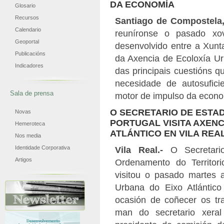
DA ECONOMÍA
Glosario
Recursos
Santiago de Compostela
Calendario
reuníronse o pasado xo
Geoportal
desenvolvido entre a Xunta
Publicacións
da Axencia de Ecoloxía Urb
Indicadores
das principais cuestións q
necesidade de autosufici
Sala de prensa
motor de impulso da econo
O SECRETARIO DE ESTA
Novas
PORTUGAL VISITA AXENC
Hemeroteca
ATLÁNTICO EN VILA REA
Nos media
Identidade Corporativa
Vila Real.-
O Secretari
Artigos
Ordenamento do Territor
visitou o pasado martes a
Urbana do Eixo Atlántico 
ocasión de coñecer os tra
man do secretario xeral