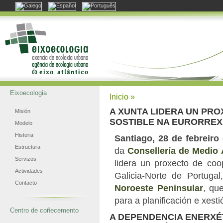
Eixoecologia
Inicio
»
A XUNTA LIDERA UN PR
Misión
SOSTIBLE NA EURORREX
Modelo
Historia
Santiago, 28 de febreiro
Estructura
da
Consellería de Medio A
Servizos
lidera un proxecto de coop
Actividades
Galicia-Norte de Portuga
Contacto
Noroeste Peninsular
, qu
para a planificación e xestió
Centro de coñecemento
A DEPENDENCIA ENERXÉ