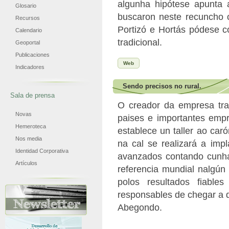
algunha hipótese apunta 
Glosario
buscaron neste recuncho 
Recursos
Portizó e Hortás pódese c
Calendario
tradicional.
Geoportal
Publicaciones
Web
Indicadores
Sendo precisos no rural.
Sala de prensa
O creador da empresa tra
Novas
paises e importantes empr
Hemeroteca
establece un taller ao ca
Nos media
na cal se realizará a imp
Identidad Corporativa
avanzados contando cunha
Artículos
referencia mundial nalgún
polos resultados fiable
responsables de chegar a d
Abegondo.