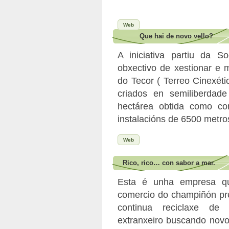
Web
Que hai de novo vello?
A iniciativa partiu da 
obxectivo de xestionar e 
do Tecor ( Terreo Cinexét
criados en semiliberdad
hectárea obtida como c
instalacións de 6500 metro
Web
Rico, rico… con sabor a mar.
Esta é unha empresa qu
comercio do champiñón pre
continua reciclaxe de
extranxeiro buscando novo