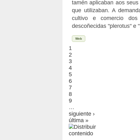
tamén aplicaban aos seus e
que utilizaban. A deman
cultivo e comercio dos
descoñecidas "plerotus" e "
Web
1
2
3
4
5
6
7
8
9
…
siguiente ›
última »