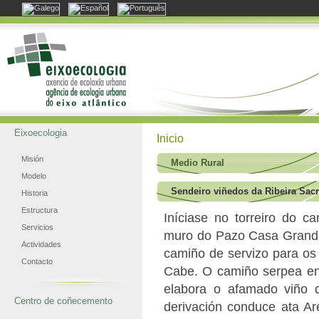
Eixoecologia
Inicio
Misión
Medio Rural
Modelo
Sendeiro viñedos da Ribeira Sacr
Historia
Estructura
Iníciase no torreiro do 
Servicios
muro do Pazo Casa Grande 
Actividades
camiño de servizo para os
Contacto
Cabe. O camiño serpea en
elabora o afamado viño 
Centro de coñecemento
derivación conduce ata Ar