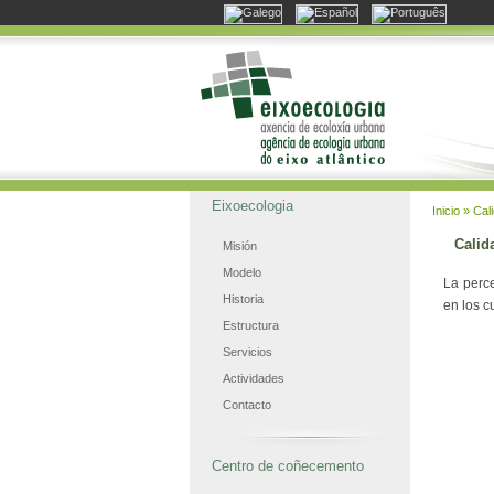
Eixoecologia
Inicio
» Cali
Calid
Misión
Modelo
La perce
Historia
en los c
Estructura
Servicios
Actividades
Contacto
Centro de coñecemento