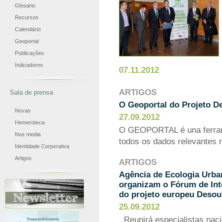
Glosario
Recursos
Calendário
Geoportal
Publicações
Indicadores
07.11.2012
ARTIGOS
Sala de prensa
O Geoportal do Projeto D
Novas
27.09.2012
Hemeroteca
O GEOPORTAL é una ferrame
Nos media
todos os dados relevantes 
Identidade Corporativa
Artigos
ARTIGOS
Agência de Ecologia Urba
organizam o Fórum de Int
do projeto europeu Desou
25.09.2012
Reunirá especialistas nacio