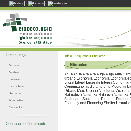
Eixoecologia
Início
»
Etiquetas
» Etiquetas
Etiquetas
Missão
Modelo
Agua
Agua
Aire
Aire
Auga
Auga
Aula
Camb
urbano
Economía
Economía
Economía
e
História
Litoral
Litoral
Lugar de Interes Comunitari
Estructura
Comunitário
medio ambiente
Medio ambi
Urbano
Meio Urbano
Micologia
Micología
Serviços
Naturaleza
Natureza
Natureza
Natureza
Sociedade
Sociedade
Territorio
Territorio
Atividades
Economy and Financing Shelter
Urbanis
Contacto
Centro de coñecemento